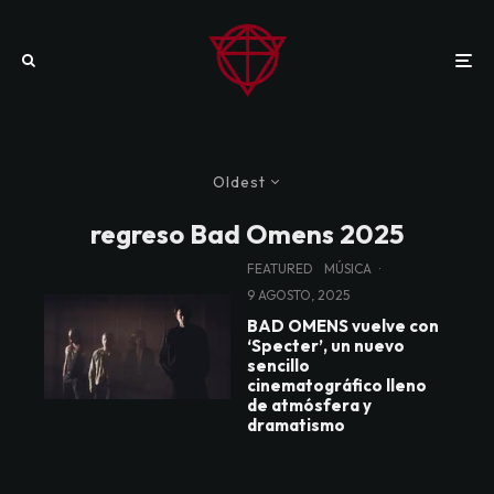
Oldest
regreso Bad Omens 2025
FEATURED
MÚSICA
·
9 AGOSTO, 2025
BAD OMENS vuelve con
‘Specter’, un nuevo
sencillo
cinematográfico lleno
de atmósfera y
dramatismo