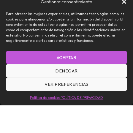
Gestionar consentimiento
Para ofrecer las mejores experiencias, utilizamos tecnologías como las
cookies para almacenar y/o acceder a la información del dispositivo. El
consentimiento de estas tecnologías nos permitirá procesar datos
como el comportamiento de navegación o las identificaciones únicas en
este sitio. No consentir o retirar el consentimiento, puede afectar
negativamente a ciertas características y funciones.
NOSOTROS
CONTACTO
EDITORIAL
ACEPTAR
TÉRMINOS Y CONDICIONES
POLÍTICA DE PRIVACIDAD
DENEGAR
POLÍTICA DE COOKIES (UE)
VER PREFERENCIAS
Daemoniaca — Todos los Derechos Reservados © 2026
Política de cookies
POLÍTICA DE PRIVACIDAD