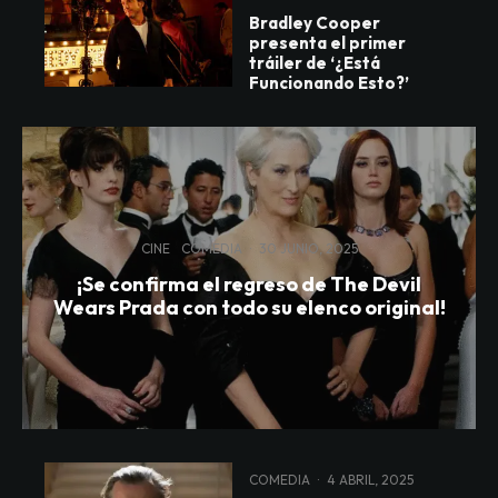
Bradley Cooper
presenta el primer
tráiler de ‘¿Está
Funcionando Esto?’
CINE
COMEDIA
·
30 JUNIO, 2025
¡Se confirma el regreso de The Devil
Wears Prada con todo su elenco original!
COMEDIA
·
4 ABRIL, 2025