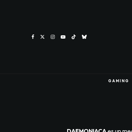
GAMING
DAEMONIACA
es un med