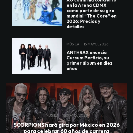
en la Arena CDMX
como parte de su gira
mundial “The Core” en
2026: Precios y
detalles
MÚSICA
·
15 MAYO, 2026
ANTHRAX anuncia
Cursum Perficio, su
primer álbum en diez
años
MÚSICA
·
15 MAYO, 2026
SCORPIONS hará gira por México en 2026
para celebrar 60 años de carrera