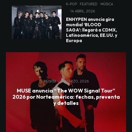
K-POP
FEATURED
MÚSICA
·
14 ABRIL, 2026
ENHYPEN anuncia gira
mundial ‘BLOOD
SAGA’: llegará a CDMX,
Latinoamérica, EE.UU. y
Europa
MÚSICA
·
27 MARZO, 2026
MUSE anuncia “The WOW Signal Tour”
2026 por Norteamérica: fechas, preventa
y detalles