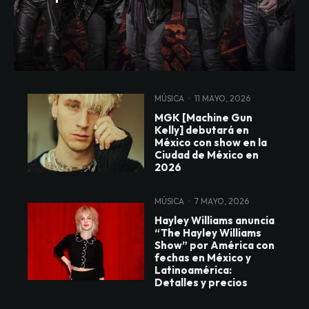
MÚSICA
·
11 MAYO, 2026
MGK [Machine Gun
Kelly] debutará en
México con show en la
Ciudad de México en
2026
MÚSICA
·
7 MAYO, 2026
Hayley Williams anuncia
“The Hayley Williams
Show” por América con
fechas en México y
Latinoamérica:
Detalles y precios