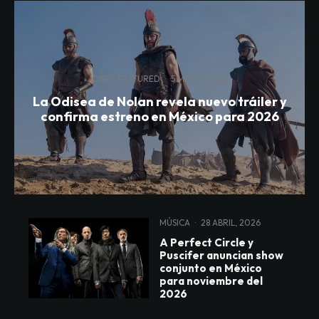
CINE
FEATURED
·
5 MAYO, 2026
La Odisea de Nolan revela nuevo tráiler y
confirma estreno en México para 2026
MÚSICA
·
28 ABRIL, 2026
A Perfect Circle y
Puscifer anuncian show
conjunto en México
para noviembre del
2026