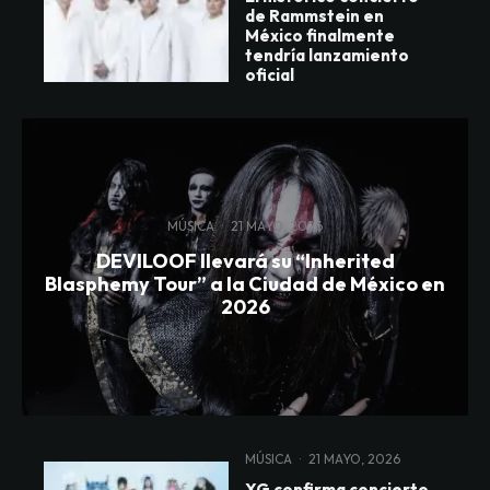
de Rammstein en
México finalmente
tendría lanzamiento
oficial
MÚSICA
·
21 MAYO, 2026
DEVILOOF llevará su “Inherited
Blasphemy Tour” a la Ciudad de México en
2026
MÚSICA
·
21 MAYO, 2026
XG confirma concierto