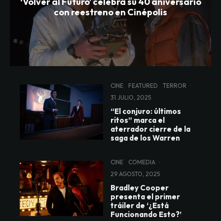
‘Volver al Futuro’ celebra su 40 aniversario
con reestreno en Cinépolis
CINE
FEATURED
TERROR
·
31 JULIO, 2025
“El conjuro: últimos
ritos” marca el
aterrador cierre de la
saga de los Warren
CINE
COMEDIA
·
29 AGOSTO, 2025
Bradley Cooper
presenta el primer
tráiler de ‘¿Está
Funcionando Esto?’