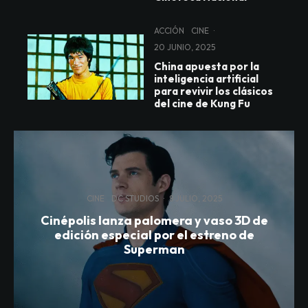
ACCIÓN
CINE
·
20 JUNIO, 2025
China apuesta por la
inteligencia artificial
para revivir los clásicos
del cine de Kung Fu
CINE
DC STUDIOS
·
8 JULIO, 2025
Cinépolis lanza palomera y vaso 3D de
edición especial por el estreno de
Superman