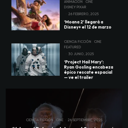
ANIMACIÓN
CINE
DISNEY PIXAR
·
26 FEBRERO, 2025
‘Moana 2’ llegará a
Disney+ el 12 de marzo
CIENCIA FICCIÓN
CINE
FEATURED
·
30 JUNIO, 2025
‘Project Hail Mary’:
Ryan Gosling encabeza
épico rescate espacial
— ve el trailer
CIENCIA FICCIÓN
CINE
·
26 SEPTIEMBRE, 2025