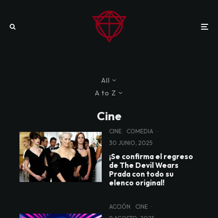
All
A to Z
Cine
CINE
COMEDIA
·
30 JUNIO, 2025
¡Se confirma el regreso
de The Devil Wears
Prada con todo su
elenco original!
ACCIÓN
CINE
·