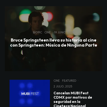
BIOPIC
CINE
·
19 JUNIO, 2025
Bruce Springsteen lleva su historia al cine
con Springsteen: Música de Ninguna Parte
CINE
FEATURED
·
2 JULIO, 2025
Cancelan MUBI Fest
CDMX por motivos de
seguridad en la
Cineteca Nacional