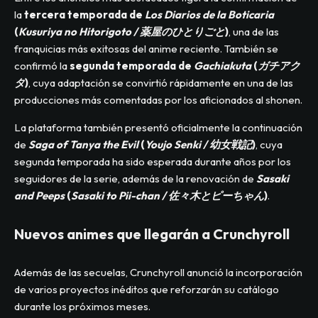
la
tercera temporada de
Los Diarios de la Boticaria
(
Kusuriya no Hitorigoto / 薬屋のひとりごと
)
, una de las
franquicias más exitosas del anime reciente. También se
confirmó la
segunda temporada de
Gachiakuta
(
ガチアク
タ
)
, cuya adaptación se convirtió rápidamente en una de las
producciones más comentadas por los aficionados al shonen.
La plataforma también presentó oficialmente la continuación
de
Saga of Tanya the Evil
(
Youjo Senki / 幼女戦記
)
, cuya
segunda temporada ha sido esperada durante años por los
seguidores de la serie, además de la renovación de
Sasaki
and Peeps
(
Sasaki to Pii-chan / 佐々木とピーちゃん
)
.
Nuevos animes que llegarán a Crunchyroll
Además de las secuelas, Crunchyroll anunció la incorporación
de varios proyectos inéditos que reforzarán su catálogo
durante los próximos meses.