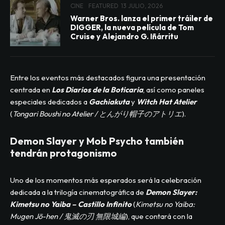
CINE
FEATURED
13 JULIO, 2026
Warner Bros. lanza el primer tráiler de
DIGGER, la nueva película de Tom
Cruise y Alejandro G. Iñárritu
Entre los eventos más destacados figura una presentación
centrada en
Los Diarios de la Boticaria
, así como paneles
especiales dedicados a
Gachiakuta
y
Witch Hat Atelier
(
Tongari Boushi no Atelier / とんがり帽子のアトリエ
).
Demon Slayer y Mob Psycho también
tendrán protagonismo
Uno de los momentos más esperados será la celebración
dedicada a la trilogía cinematográfica de
Demon Slayer:
Kimetsu no Yaiba – Castillo Infinito
(
Kimetsu no Yaiba:
Mugen Jō-hen / 鬼滅の刃 無限城編
), que contará con la