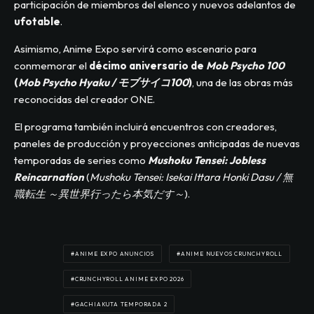
participación de miembros del elenco y nuevos adelantos de
ufotable
.
Asimismo, Anime Expo servirá como escenario para
conmemorar el
décimo aniversario de
Mob Psycho 100
(
Mob Psycho Hyaku / モブサイコ100
)
, una de las obras más
reconocidas del creador ONE.
El programa también incluirá encuentros con creadores,
paneles de producción y proyecciones anticipadas de nuevas
temporadas de series como
Mushoku Tensei: Jobless
Reincarnation
(
Mushoku Tensei: Isekai Ittara Honki Dasu / 無
職転生 ～異世界行ったら本気だす～
).
ANIME EXPO ANUNCIOS
ANIME NUEVOS CRUNCHYROLL
CRUNCHYROLL ANIME EXPO 2026
GACHIAKUTA TEMPORADA 2