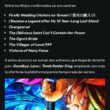
Entre los títulos confirmados se encuentran:
Firefly Wedding
(
Hotaru no Yomeiri / 蛍火の嫁入り
)
I Became a Legend after My 10 Year-Long Last Stand
Overgeared
The Oblivious Saint Can’t Contain Her Power
The Ogre’s Bride
The Villager of Level 999
Victoria of Many Faces
A estos anuncios se suman dos estrenos que llegarán durante
julio:
Goodbye, Lara
y
Tomb Raider King
, ampliando aún más
la oferta de la plataforma para la temporada de verano.