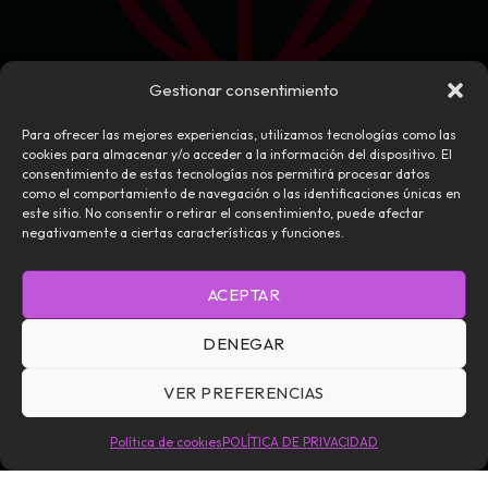
Gestionar consentimiento
Para ofrecer las mejores experiencias, utilizamos tecnologías como las
cookies para almacenar y/o acceder a la información del dispositivo. El
consentimiento de estas tecnologías nos permitirá procesar datos
como el comportamiento de navegación o las identificaciones únicas en
este sitio. No consentir o retirar el consentimiento, puede afectar
negativamente a ciertas características y funciones.
NOSOTROS
CONTACTO
EDITORIAL
ACEPTAR
TÉRMINOS Y CONDICIONES
POLÍTICA DE PRIVACIDAD
DENEGAR
POLÍTICA DE COOKIES (UE)
VER PREFERENCIAS
Daemoniaca — Todos los Derechos Reservados © 2026
Política de cookies
POLÍTICA DE PRIVACIDAD