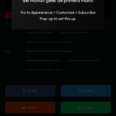
del mundo geek de primera mano
Go to Appearance > Customize > Subscribe
Pop-up to set this up.
ANIME SCI FI JAPÓN
AOI MEIKYU YAMATO
BANDAI NAMCO FILMWORKS ANIME
TAGS
SPACE BATTLESHIP YAMATO REMAKE
STAR BLAZERS ANIME 2026
YAMATO 3199 CAPÍTULO 6
YAMATO 3199 ESTRENO JUNIO
SHARE
TWEET
SUBMIT
SHARE