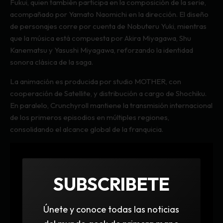
Fukui, quien también participa en la composición de la serie,
acompañado por Yamato Naomichi en la dirección. El diseño
de personajes corre por cuenta de Nobuteru Yuki, mientras
que la música está compuesta por Akira Miyagawa, Shu
Kanematsu y Yasushi Miyagawa, reforzando la identidad
sonora clásica de la saga.
La animación es producida por studio MOTHER, con
cooperación de Satellite, y distribución a cargo de Shochiku.
En paralelo, Crunchyroll mantiene la transmisión internacional
de los primeros episodios en múltiples regiones,
consolidando el alcance global de la franquicia.
SUBSCRIBETE
Únete y conoce todas las noticias