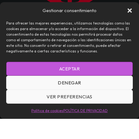
Gestionar consentimiento
Para ofrecer las mejores experiencias, utilizamos tecnologías como las
cookies para almacenar y/o acceder a la información del dispositivo. El
consentimiento de estas tecnologías nos permitirá procesar datos
como el comportamiento de navegación o las identificaciones únicas en
este sitio. No consentir o retirar el consentimiento, puede afectar
negativamente a ciertas características y funciones.
NOSOTROS
CONTACTO
EDITORIAL
ACEPTAR
TÉRMINOS Y CONDICIONES
POLÍTICA DE PRIVACIDAD
DENEGAR
POLÍTICA DE COOKIES (UE)
VER PREFERENCIAS
Daemoniaca — Todos los Derechos Reservados © 2026
Política de cookies
POLÍTICA DE PRIVACIDAD