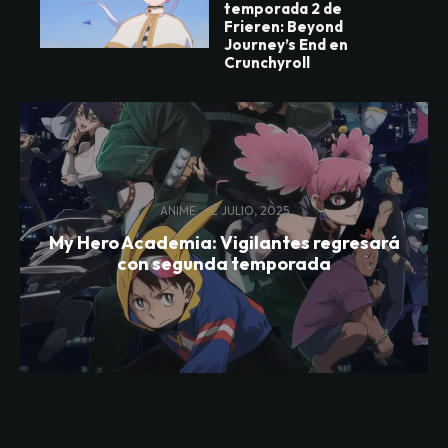
temporada 2 de
Frieren: Beyond
Journey’s End en
Crunchyroll
ANIME
·
2 JULIO, 2025
My Hero Academia: Vigilantes regresará
con segunda temporada