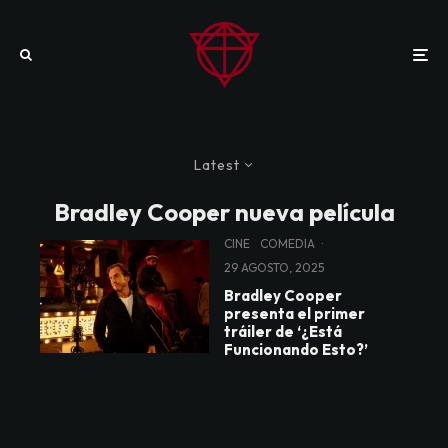
Latest
Bradley Cooper nueva película
CINE
COMEDIA
·
29 AGOSTO, 2025
Bradley Cooper
presenta el primer
tráiler de ‘¿Está
Funcionando Esto?’