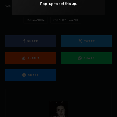
DOROHEDORO
DOROHEDORO TEMPORADA 3
Pop-up to set this up.
TAGS
MANGA SEINEN
MAPPA
NIKAIDO
Q HAYASHIDA
YUICHIRO HAYASHI
SHARE
TWEET
SUBMIT
SHARE
SHARE