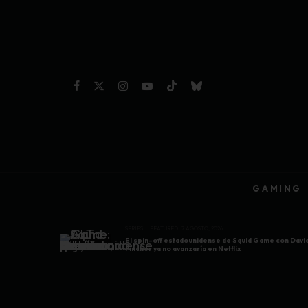
GAMING
SERIES
FEATURED
7 AGOSTO, 2026
El spin-off estadounidense de Squid Game con Davi
Fincher ya no avanzaría en Netflix