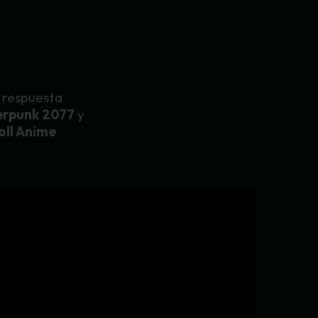
 respuesta
erpunk 2077
y
oll Anime