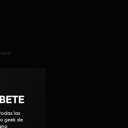
imera
situada
s dentro del
IBETE
y la venganza
propia
todas las
do geek de
ano