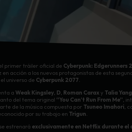
el primer tráiler oficial de
Cyberpunk: Edgerunners 
z en acción a los nuevos protagonistas de esta segu
el universo de
Cyberpunk 2077
.
enta a
Weak Kingsley
,
D
,
Roman Carax
y
Talia Yang
anto del tema original
“You Can’t Run From Me”
, i
 parte de la música compuesta por
Tsuneo Imahori
, 
conocido por su trabajo en
Trigun
.
 se estrenará
exclusivamente en Netflix durante el