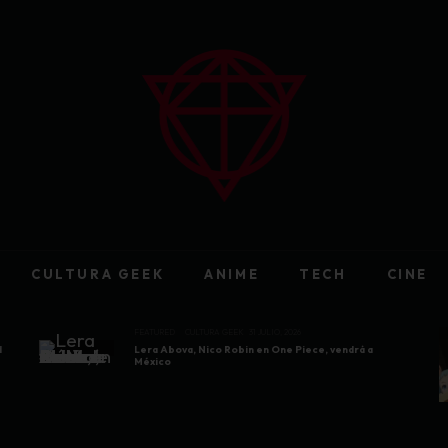
CULTURA GEEK
ANIME
TECH
CINE
FEATURED
CULTURA GEEK
31 JULIO, 2026
d
Lera Abova, Nico Robin en One Piece, vendrá a
México