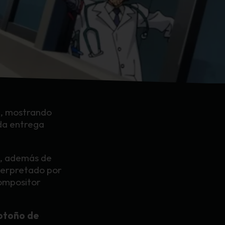
2
, mostrando
nda entrega
, además de
nterpretado por
compositor
 otoño de