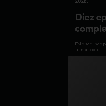
2026
.
Diez ep
comple
Esta segunda p
temporada.
En su lugar, co
nuevamente e
universo cread
posteriorment
La historia abo
en una ciudad d
humanidad.