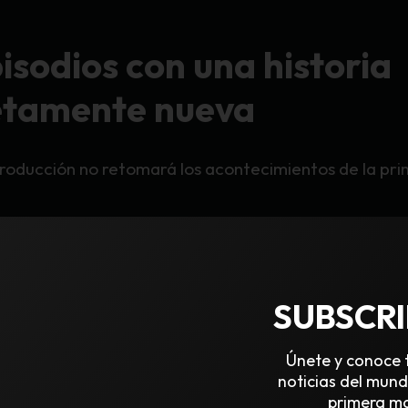
isodios con una historia
tamente nueva
roducción no retomará los acontecimientos de la pr
ntará una
historia independiente de diez episodios
n
Night City
, explorando un nuevo grupo de personaje
o originalmente por
R. Talsorian Games
y expandido
e por
CD PROJEKT RED
en
Cyberpunk 2077
.
SUBSCR
rdará temas como la violencia, la fama, la redención 
onde sobrevivir muchas veces significa sacrificar la 
Únete y conoce 
noticias del mun
primera m