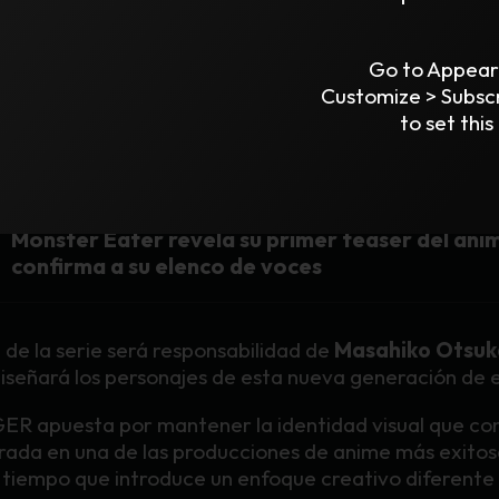
R renueva el equipo cre
Go to Appear
Customize > Subsc
vuelve a estar en manos de
Studio TRIGGER
, aunque
to set this
i Ikarashi
.
SEE ALSO
ANIME
5 FEBRERO, 2026
Monster Eater revela su primer teaser del ani
confirma a su elenco de voces
de la serie será responsabilidad de
Masahiko Otsuk
iseñará los personajes de esta nueva generación de 
ER apuesta por mantener la identidad visual que conv
ada en una de las producciones de anime más exitosa
l tiempo que introduce un enfoque creativo diferente