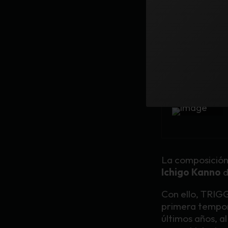
TRIGGE
La producción 
dirección de
Ka
La composición 
Ichigo Kanno
d
Con ello, TRIGG
primera tempor
últimos años, a