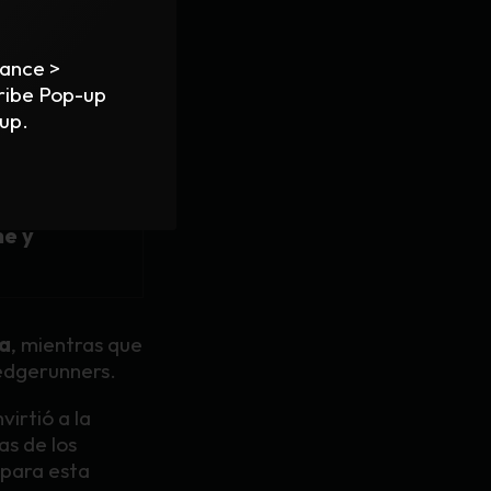
ativo
ance >
ribe Pop-up
 ahora bajo la
 up.
me y
a
, mientras que
edgerunners.
irtió a la
s de los
 para esta