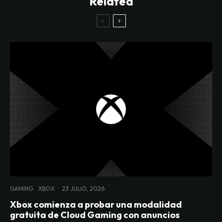
Related
GAMING
XBOX
·
23 JULIO, 2026
Xbox comienza a probar una modalidad
gratuita de Cloud Gaming con anuncios