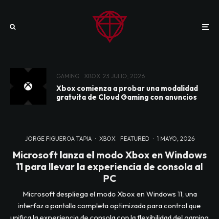
GAMING
XBOX
23 JULIO, 2026
Xbox comienza a probar una modalidad
gratuita de Cloud Gaming con anuncios
JORGE FIGUEROA TAPIA
·
XBOX
FEATURED
·
1 MAYO, 2026
Microsoft lanza el modo Xbox en Windows
11 para llevar la experiencia de consola al
PC
Microsoft despliega el modo Xbox en Windows 11, una
interfaz a pantalla completa optimizada para control que
unifica la experiencia de consola con la flexibilidad del gaming