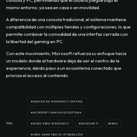
consola y PC, permitiendo que el usuario juegue bajo el
mismo entorno, ya sea en casa o en movilidad.
A diferencia de una consola tradicional, el sistema mantiene
compatibilidad con múltiples tiendas y configuraciones, lo que
permite combinar la comodidad de una interfaz cerrada con
la libertad del gaming en PC.
Con este movimiento, Microsoft refuerza su enfoque hacia
un modelo donde el hardware deja de ser el centro de la
experiencia, dando paso a un ecosistema conectado que
prioriza el acceso al contenido.
GAMING EN WINDOWS 11 CONTROL
MICROSOFT GAMING ECOSISTEMA
TAGS
MODO XBOX WINDOWS 11
WINDOWS 11
XBOX
XBOX GAME PASS PC INTEGRACIÓN