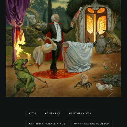
SUBSCRIBETE
Únete y conoce todas las noticias
del mundo geek de primera mano
Go to Appearance > Customize > Subscribe
Pop-up to set this up.
2026
ANTHRAX
ANTHRAX 2026
ANTHRAX FOR ALL KINGS
ANTHRAX NUEVO ÁLBUM