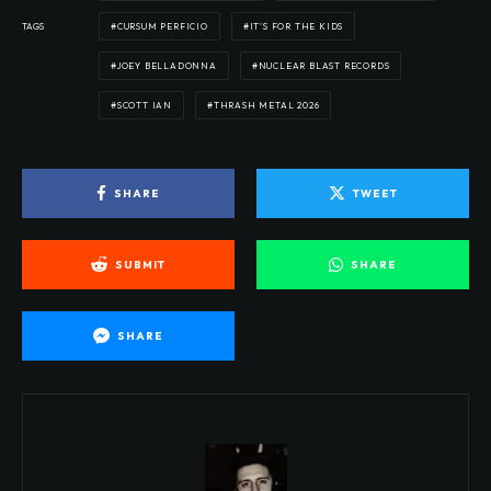
TAGS
CURSUM PERFICIO
IT’S FOR THE KIDS
JOEY BELLADONNA
NUCLEAR BLAST RECORDS
SCOTT IAN
THRASH METAL 2026
SHARE
TWEET
SUBMIT
SHARE
SHARE