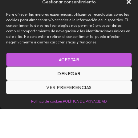
Gestionar consentimiento
Para ofrecer las mejores experiencias, utilizamos tecnologías como las
cookies para almacenar y/o acceder a la información del dispositivo. El
consentimiento de estas tecnologías nos permitirá procesar datos
como el comportamiento de navegación o las identificaciones únicas en
este sitio. No consentir o retirar el consentimiento, puede afectar
negativamente a ciertas características y funciones.
NOSOTROS
CONTACTO
EDITORIAL
ACEPTAR
TÉRMINOS Y CONDICIONES
POLÍTICA DE PRIVACIDAD
DENEGAR
POLÍTICA DE COOKIES (UE)
VER PREFERENCIAS
Daemoniaca — Todos los Derechos Reservados © 2026
Política de cookies
POLÍTICA DE PRIVACIDAD