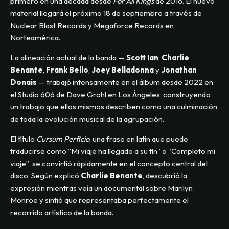
primero en una década desde
For All Kings
de 2016. El nuevo
material llegará el próximo 18 de septiembre a través de
Nuclear Blast Records y Megaforce Records en
Norteamérica.
La alineación actual de la banda —
Scott Ian
,
Charlie
Benante
,
Frank Bello
,
Joey Belladonna
y
Jonathan
Donais
— trabajó intensamente en el álbum desde 2022 en
el Studio 606 de Dave Grohl en Los Ángeles, construyendo
un trabajo que ellos mismos describen como una culminación
de toda la evolución musical de la agrupación.
El título
Cursum Perficio
, una frase en latín que puede
traducirse como “Mi viaje ha llegado a su fin” o “Completo mi
viaje”, se convirtió rápidamente en el concepto central del
disco. Según explicó
Charlie Benante
, descubrió la
expresión mientras veía un documental sobre Marilyn
Monroe y sintió que representaba perfectamente el
recorrido artístico de la banda.