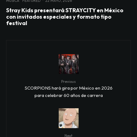
MÚSICA
FEATURED
·
22 MAYO, 2026
Stray Kids presentará STRAYCITY en México
con invitados especiales y formato tipo
festival
Previous
SCORPIONS hará gira por México en 2026
para celebrar 60 años de carrera
Next