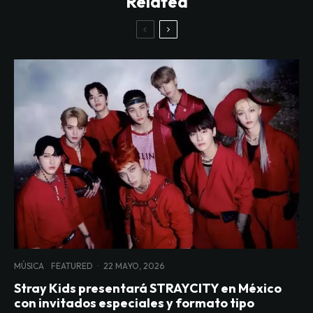
Related
MÚSICA
FEATURED
·
22 MAYO, 2026
Stray Kids presentará STRAYCITY en México
con invitados especiales y formato tipo